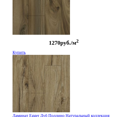
2
1270
руб./м
Купить
Ламинат Egger Дуб Поллино Натуральный коллекция