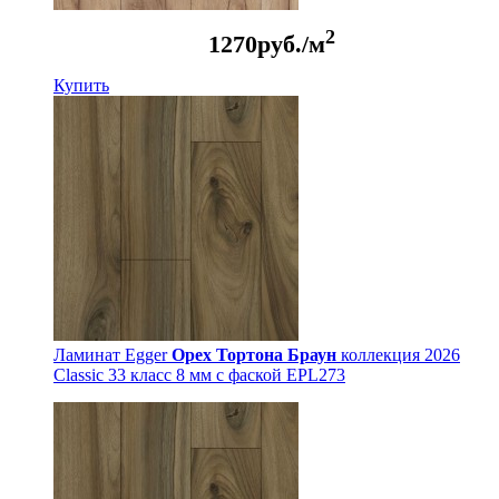
2
1270
руб./м
Купить
Ламинат Egger
Орех Тортона Браун
коллекция 2026
Classic 33 класс 8 мм с фаской EPL273