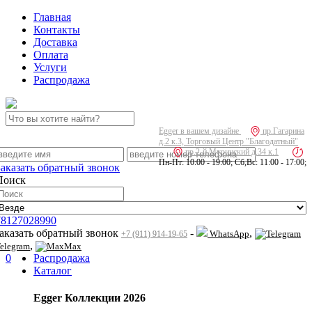
Главная
Контакты
Доставка
Оплата
Услуги
Распродажа
Egger в вашем дизайне
пр.Гагарина
д.2 к.3, Торговый Центр "Благодатный"
пр.2-й Муринский д.34 к.1
Пн-Пт: 10:00 - 19:00; Сб,Вс: 11:00 - 17:00;
Заказать обратный звонок
Поиск
78127028990
заказать обратный звонок
-
,
WhatsApp
+7 (911) 914-19-65
,
elegram
Max
0
Распродажа
Каталог
Egger Коллекции 2026