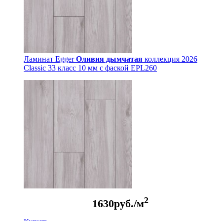
Ламинат Egger
Оливия дымчатая
коллекция 2026
Classic 33 класс 10 мм с фаской EPL260
2
1630
руб./м