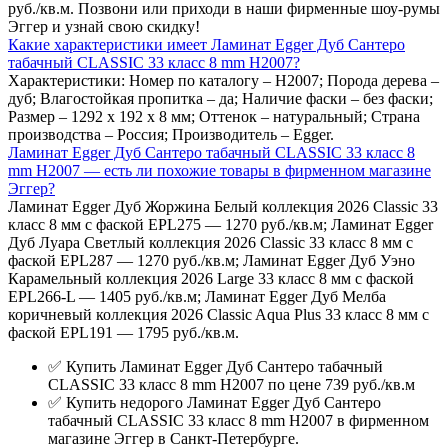
руб./кв.м. Позвони или приходи в наши фирменные шоу-румы
Эггер и узнай свою скидку!
Какие характеристики имеет Ламинат Egger Дуб Сантеро
табачный CLASSIC 33 класс 8 mm Н2007?
Характеристики: Номер по каталогу – Н2007; Порода дерева –
дуб; Влагостойкая пропитка – да; Наличие фаски – без фаски;
Размер – 1292 х 192 х 8 мм; Оттенок – натуральный; Страна
производства – Россия; Производитель – Egger.
Ламинат Egger Дуб Сантеро табачный CLASSIC 33 класс 8
mm Н2007 — есть ли похожие товары в фирменном магазине
Эггер?
Ламинат Egger Дуб Жоржина Белый коллекция 2026 Classic 33
класс 8 мм с фаской EPL275 — 1270 руб./кв.м; Ламинат Egger
Дуб Луара Светлый коллекция 2026 Classic 33 класс 8 мм с
фаской EPL287 — 1270 руб./кв.м; Ламинат Egger Дуб Уэно
Карамельный коллекция 2026 Large 33 класс 8 мм с фаской
EPL266-L — 1405 руб./кв.м; Ламинат Egger Дуб Мелба
коричневый коллекция 2026 Classic Aqua Plus 33 класс 8 мм с
фаской EPL191 — 1795 руб./кв.м.
✅ Купить Ламинат Egger Дуб Сантеро табачный
CLASSIC 33 класс 8 mm Н2007 по цене 739 руб./кв.м
✅ Купить недорого Ламинат Egger Дуб Сантеро
табачный CLASSIC 33 класс 8 mm Н2007 в фирменном
магазине Эггер в Санкт-Петербурге.