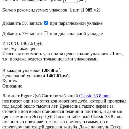
Кол-во рекомендуемых упаковок
:
1
шт. (
1.985
м2)
Добавить 5% запаса
при параллельной укладке
Добавить 7% запаса
при диагональной укладке
ИТОГО:
1467.
61
руб.
почему такая цена
Итоговая стоимость указана за целое кол-во упаковок -
1
шт.,
т.к. продажа ведется только целыми упаковками.
2
В каждой упаковке
1.9850
м
.
Цена одной упаковки
1467.61
руб.
Купить
Описание
Ламинат Egger Дуб Сантеро табачный
Classic 33 8 mm
.
повторяет один из оттенков мореного дуба, который пролежал
под водой около тысячи лет. Древесина такого дерева за
столетия под водой становится темной и плотной, и данный
цвет ламината Эггер Дуб Сантеро табачный Classic 33 8 mm.
полностью повторяет не только цветовую гамму, но и
структуру настоящей древесины дуба. Даже на ощупь Еггер