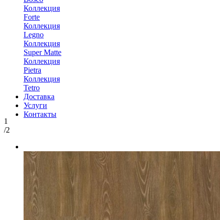
Коллекция
Forte
Коллекция
Legno
Коллекция
Super Matte
Коллекция
Pietra
Коллекция
Tetro
Доставка
Услуги
Контакты
1
/2