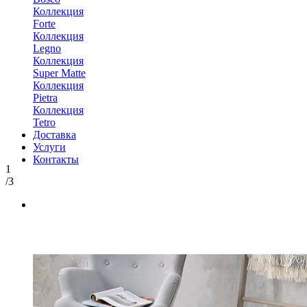
Коллекция
Forte
Коллекция
Legno
Коллекция
Super Matte
Коллекция
Pietra
Коллекция
Tetro
Доставка
Услуги
Контакты
1
/3