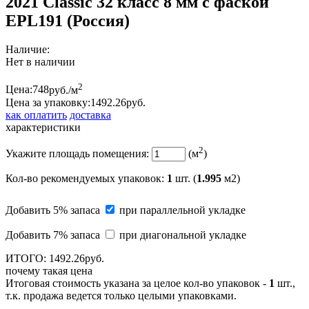
2021 Classic 32 класс 8 мм с фаской
EPL191 (Россия)
Наличие:
Нет в наличии
2
Цена:
748
руб./м
Цена за упаковку:
1492.
26
руб.
как оплатить
доставка
характеристики
2
Укажите площадь помещения:
(м
)
Кол-во рекомендуемых упаковок
:
1
шт. (
1.995
м2)
Добавить 5% запаса
при параллельной укладке
Добавить 7% запаса
при диагональной укладке
ИТОГО:
1492.
26
руб.
почему такая цена
Итоговая стоимость указана за целое кол-во упаковок -
1
шт.,
т.к. продажа ведется только целыми упаковками.