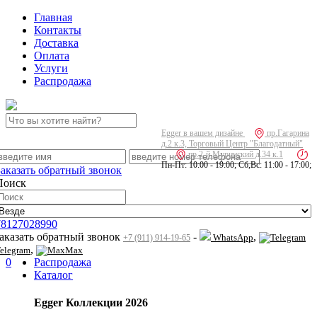
Главная
Контакты
Доставка
Оплата
Услуги
Распродажа
Egger в вашем дизайне
пр.Гагарина
д.2 к.3, Торговый Центр "Благодатный"
пр.2-й Муринский д.34 к.1
Пн-Пт: 10:00 - 19:00; Сб,Вс: 11:00 - 17:00;
Заказать обратный звонок
Поиск
78127028990
заказать обратный звонок
-
,
WhatsApp
+7 (911) 914-19-65
,
elegram
Max
0
Распродажа
Каталог
Egger Коллекции 2026