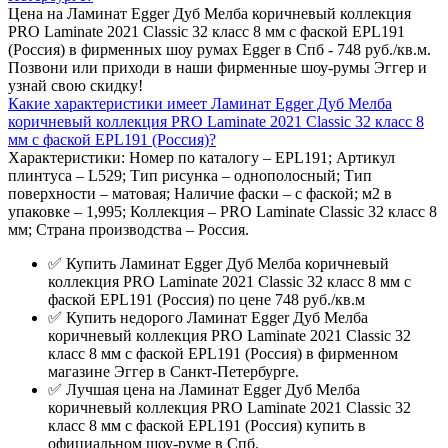
Цена на Ламинат Egger Дуб Мелба коричневый коллекция
PRO Laminate 2021 Classic 32 класс 8 мм с фаской EPL191
(Россия) в фирменных шоу румах Egger в Спб - 748 руб./кв.м.
Позвони или приходи в наши фирменные шоу-румы Эггер и
узнай свою скидку!
Какие характеристики имеет Ламинат Egger Дуб Мелба
коричневый коллекция PRO Laminate 2021 Classic 32 класс 8
мм с фаской EPL191 (Россия)?
Характеристики: Номер по каталогу – EPL191; Артикул
плинтуса – L529; Тип рисунка – однополосный; Тип
поверхности – матовая; Наличие фаски – с фаской; м2 в
упаковке – 1,995; Коллекция – PRO Laminate Classic 32 класс 8
мм; Страна производства – Россия.
✅ Купить Ламинат Egger Дуб Мелба коричневый
коллекция PRO Laminate 2021 Classic 32 класс 8 мм с
фаской EPL191 (Россия) по цене 748 руб./кв.м
✅ Купить недорого Ламинат Egger Дуб Мелба
коричневый коллекция PRO Laminate 2021 Classic 32
класс 8 мм с фаской EPL191 (Россия) в фирменном
магазине Эггер в Санкт-Петербурге.
✅ Лучшая цена на Ламинат Egger Дуб Мелба
коричневый коллекция PRO Laminate 2021 Classic 32
класс 8 мм с фаской EPL191 (Россия) купить в
официальном шоу-руме в Спб.