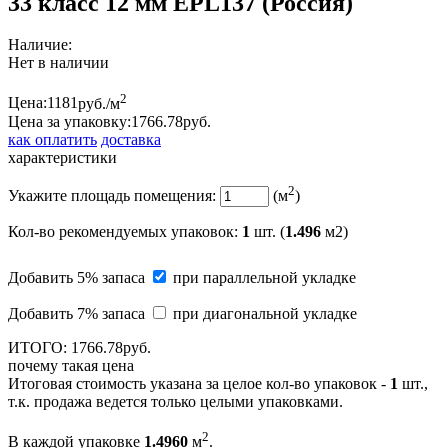
33 класс 12 мм EPL137 (Россия)
Наличие:
Нет в наличии
2
Цена:
1181
руб./м
Цена за упаковку:
1766.
78
руб.
как оплатить
доставка
характеристики
2
Укажите площадь помещения:
(м
)
Кол-во рекомендуемых упаковок
:
1
шт. (
1.496
м2)
Добавить 5% запаса
при параллельной укладке
Добавить 7% запаса
при диагональной укладке
ИТОГО:
1766.
78
руб.
почему такая цена
Итоговая стоимость указана за целое кол-во упаковок -
1
шт.,
т.к. продажа ведется только целыми упаковками.
2
В каждой упаковке
1.4960
м
.