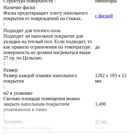
Структура поверхности :
омнипоры
Наличие фаски
Фаска предотвращает плиту напольного
с фаской
покрытия от повреждений на стыках.
:
Подходит для теплого пола
Подходит ли напольное покрытие для
укладки на теплый пол. Если подходит, то
как правило ограничения по температуре:
да
поверхность не должна нагреваться выше
27 гр. по Цельсию.
:
Размер
Размер каждой плашки напольного
1292 х 193 х 12
покрытия
мм
:
м2 в упаковке
Сколько площади помещения можно
закрыть напольным покрытием
1,496
упакованном в пачке
:
Толщина :
12 мм
Количество в упаковке :
6 шт