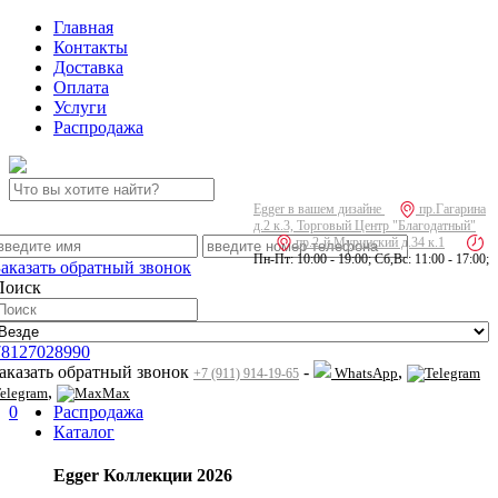
Главная
Контакты
Доставка
Оплата
Услуги
Распродажа
Egger в вашем дизайне
пр.Гагарина
д.2 к.3, Торговый Центр "Благодатный"
пр.2-й Муринский д.34 к.1
Пн-Пт: 10:00 - 19:00; Сб,Вс: 11:00 - 17:00;
Заказать обратный звонок
Поиск
78127028990
заказать обратный звонок
-
,
WhatsApp
+7 (911) 914-19-65
,
elegram
Max
0
Распродажа
Каталог
Egger Коллекции 2026