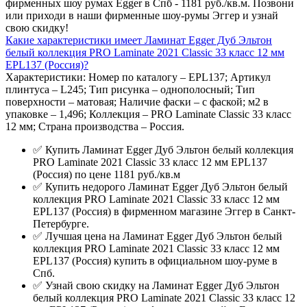
фирменных шоу румах Egger в Спб - 1181 руб./кв.м. Позвони
или приходи в наши фирменные шоу-румы Эггер и узнай
свою скидку!
Какие характеристики имеет Ламинат Egger Дуб Эльтон
белый коллекция PRO Laminate 2021 Classic 33 класс 12 мм
EPL137 (Россия)?
Характеристики: Номер по каталогу – EPL137; Артикул
плинтуса – L245; Тип рисунка – однополосный; Тип
поверхности – матовая; Наличие фаски – с фаской; м2 в
упаковке – 1,496; Коллекция – PRO Laminate Classic 33 класс
12 мм; Страна производства – Россия.
✅ Купить Ламинат Egger Дуб Эльтон белый коллекция
PRO Laminate 2021 Classic 33 класс 12 мм EPL137
(Россия) по цене 1181 руб./кв.м
✅ Купить недорого Ламинат Egger Дуб Эльтон белый
коллекция PRO Laminate 2021 Classic 33 класс 12 мм
EPL137 (Россия) в фирменном магазине Эггер в Санкт-
Петербурге.
✅ Лучшая цена на Ламинат Egger Дуб Эльтон белый
коллекция PRO Laminate 2021 Classic 33 класс 12 мм
EPL137 (Россия) купить в официальном шоу-руме в
Спб.
✅ Узнай свою скидку на Ламинат Egger Дуб Эльтон
белый коллекция PRO Laminate 2021 Classic 33 класс 12