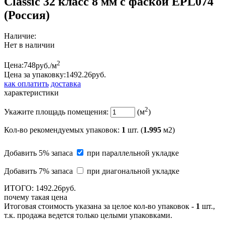
Classic 32 класс 8 мм с фаской EPL074
(Россия)
Наличие:
Нет в наличии
2
Цена:
748
руб./м
Цена за упаковку:
1492.
26
руб.
как оплатить
доставка
характеристики
2
Укажите площадь помещения:
(м
)
Кол-во рекомендуемых упаковок
:
1
шт. (
1.995
м2)
Добавить 5% запаса
при параллельной укладке
Добавить 7% запаса
при диагональной укладке
ИТОГО:
1492.
26
руб.
почему такая цена
Итоговая стоимость указана за целое кол-во упаковок -
1
шт.,
т.к. продажа ведется только целыми упаковками.