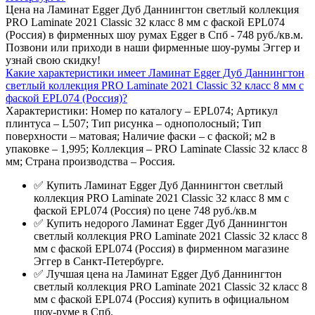
Цена на Ламинат Egger Дуб Даннингтон светлый коллекция
PRO Laminate 2021 Classic 32 класс 8 мм с фаской EPL074
(Россия) в фирменных шоу румах Egger в Спб - 748 руб./кв.м.
Позвони или приходи в наши фирменные шоу-румы Эггер и
узнай свою скидку!
Какие характеристики имеет Ламинат Egger Дуб Даннингтон
светлый коллекция PRO Laminate 2021 Classic 32 класс 8 мм с
фаской EPL074 (Россия)?
Характеристики: Номер по каталогу – EPL074; Артикул
плинтуса – L507; Тип рисунка – однополосный; Тип
поверхности – матовая; Наличие фаски – с фаской; м2 в
упаковке – 1,995; Коллекция – PRO Laminate Classic 32 класс 8
мм; Страна производства – Россия.
✅ Купить Ламинат Egger Дуб Даннингтон светлый
коллекция PRO Laminate 2021 Classic 32 класс 8 мм с
фаской EPL074 (Россия) по цене 748 руб./кв.м
✅ Купить недорого Ламинат Egger Дуб Даннингтон
светлый коллекция PRO Laminate 2021 Classic 32 класс 8
мм с фаской EPL074 (Россия) в фирменном магазине
Эггер в Санкт-Петербурге.
✅ Лучшая цена на Ламинат Egger Дуб Даннингтон
светлый коллекция PRO Laminate 2021 Classic 32 класс 8
мм с фаской EPL074 (Россия) купить в официальном
шоу-руме в Спб.