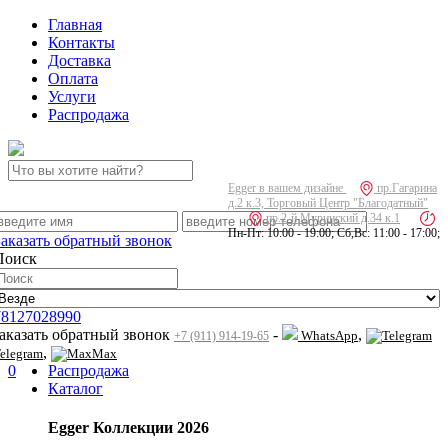
Главная
Контакты
Доставка
Оплата
Услуги
Распродажа
Egger в вашем дизайне
пр.Гагарина
д.2 к.3, Торговый Центр "Благодатный"
пр.2-й Муринский д.34 к.1
Пн-Пт: 10:00 - 19:00; Сб,Вс: 11:00 - 17:00;
Заказать обратный звонок
Поиск
78127028990
заказать обратный звонок
-
,
WhatsApp
+7 (911) 914-19-65
,
elegram
Max
0
Распродажа
Каталог
Egger Коллекции 2026