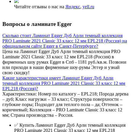
Читайте отзывы о нас на
Яндекс
,
yell.ru
Вопросы о ламинате Egger
Сколько стоит Ламинат Egger Дуб Арли темный коллекция
PRO Laminate 2021 Classic 33 класс 12 мм EPL218 (Россия) на
официальном сайте Egger в Санкт-Петербурге?
Цена на Ламинат Egger Дуб Арли темный коллекция PRO
Laminate 2021 Classic 33 класс 12 мм EPL218 (Россия) в
фирменных шоу румах Egger в Спб - 1181 руб./кв.м. Позвони
или приходи в наши фирменные шоу-румы Эггер и узнай
свою скидку!
Какие характеристики имеет Ламинат Egger Дуб Арли
темный коллекция PRO Laminate 2021 Classic 33 класс 12 мм
EPL218 (Россия)?
Характеристики: Номер по каталогу – EPL218; Порода дерева
– дуб; Класс нагрузки – 33 класс; Структура поверхности –
глубокие поры; Подходит для теплого пола – да; Оттенок –
коричневый; Коллекция – PRO Laminate Classic 33 класс 12
мм; Страна производства – Россия.
✅ Купить Ламинат Egger Дуб Арли темный коллекция
PRO Laminate 2021 Classic 33 класс 12 мм EPL218