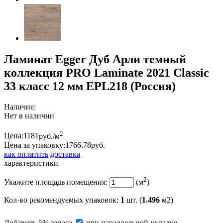
Ламинат Egger Дуб Арли темный
коллекция PRO Laminate 2021 Classic
33 класс 12 мм EPL218 (Россия)
Наличие:
Нет в наличии
2
Цена:
1181
руб./м
Цена за упаковку:
1766.
78
руб.
как оплатить
доставка
характеристики
2
Укажите площадь помещения:
(м
)
Кол-во рекомендуемых упаковок
:
1
шт. (
1.496
м2)
Добавить 5% запаса
при параллельной укладке