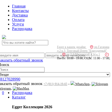
Главная
Контакты
Доставка
Оплата
Услуги
Распродажа
Egger в вашем дизайне
пр.Гагарина
д.2 к.3, Торговый Центр "Благодатный"
пр.2-й Муринский д.34 к.1
Пн-Пт: 10:00 - 19:00; Сб,Вс: 11:00 - 17:00;
Заказать обратный звонок
Поиск
78127028990
заказать обратный звонок
-
,
WhatsApp
+7 (911) 914-19-65
,
elegram
Max
0
Распродажа
Каталог
Egger Коллекции 2026