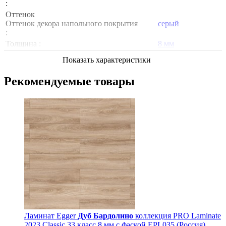
:
Оттенок
Оттенок декора напольного покрытия
серый
:
Толщина :
8 мм
Показать характеристики
Рекомендуемые товары
Ламинат Egger
Дуб Бардолино
коллекция PRO Laminate
2023 Classic 33 класс 8 мм с фаской EPL035 (Россия)