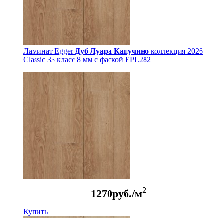
Ламинат Egger
Дуб Луара Капучино
коллекция 2026
Classic 33 класс 8 мм с фаской EPL282
2
1270
руб./м
Купить