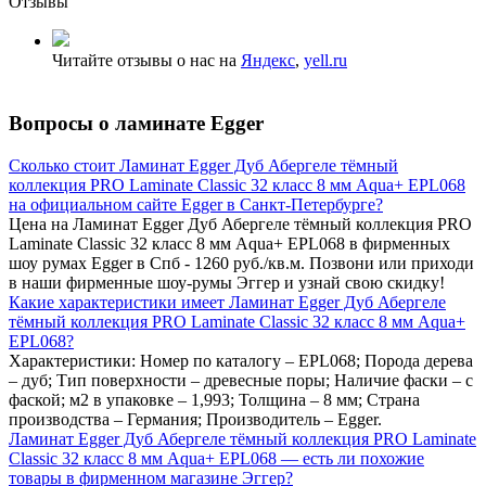
Отзывы
Читайте отзывы о нас на
Яндекс
,
yell.ru
Вопросы о ламинате Egger
Сколько стоит Ламинат Egger Дуб Абергеле тёмный
коллекция PRO Laminate Classic 32 класс 8 мм Aqua+ EPL068
на официальном сайте Egger в Санкт-Петербурге?
Цена на Ламинат Egger Дуб Абергеле тёмный коллекция PRO
Laminate Classic 32 класс 8 мм Aqua+ EPL068 в фирменных
шоу румах Egger в Спб - 1260 руб./кв.м. Позвони или приходи
в наши фирменные шоу-румы Эггер и узнай свою скидку!
Какие характеристики имеет Ламинат Egger Дуб Абергеле
тёмный коллекция PRO Laminate Classic 32 класс 8 мм Aqua+
EPL068?
Характеристики: Номер по каталогу – EPL068; Порода дерева
– дуб; Тип поверхности – древесные поры; Наличие фаски – с
фаской; м2 в упаковке – 1,993; Толщина – 8 мм; Страна
производства – Германия; Производитель – Egger.
Ламинат Egger Дуб Абергеле тёмный коллекция PRO Laminate
Classic 32 класс 8 мм Aqua+ EPL068 — есть ли похожие
товары в фирменном магазине Эггер?