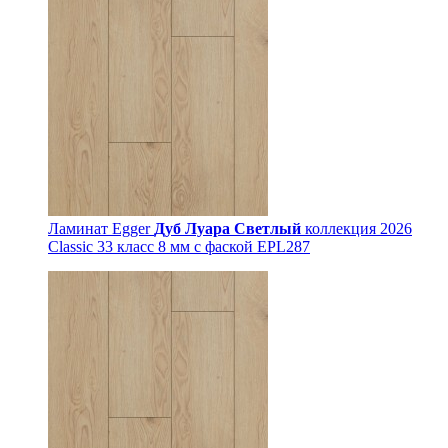
Ламинат Egger
Дуб Луара Светлый
коллекция 2026
Classic 33 класс 8 мм с фаской EPL287