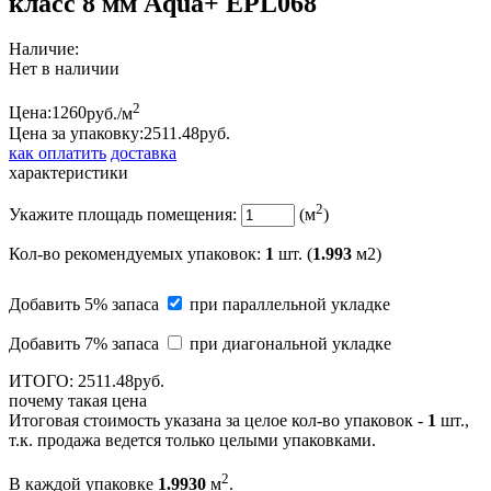
класс 8 мм Aqua+ EPL068
Наличие:
Нет в наличии
2
Цена:
1260
руб./м
Цена за упаковку:
2511.
48
руб.
как оплатить
доставка
характеристики
2
Укажите площадь помещения:
(м
)
Кол-во рекомендуемых упаковок
:
1
шт. (
1.993
м2)
Добавить 5% запаса
при параллельной укладке
Добавить 7% запаса
при диагональной укладке
ИТОГО:
2511.
48
руб.
почему такая цена
Итоговая стоимость указана за целое кол-во упаковок -
1
шт.,
т.к. продажа ведется только целыми упаковками.
2
В каждой упаковке
1.9930
м
.