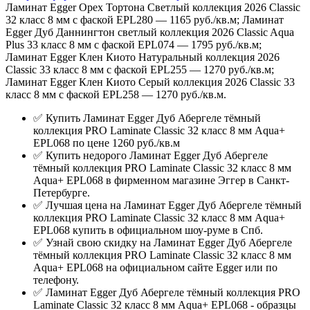
Ламинат Egger Орех Тортона Светлый коллекция 2026 Classic
32 класс 8 мм с фаской EPL280 — 1165 руб./кв.м; Ламинат
Egger Дуб Даннингтон светлый коллекция 2026 Classic Aqua
Plus 33 класс 8 мм с фаской EPL074 — 1795 руб./кв.м;
Ламинат Egger Клен Киото Натуральный коллекция 2026
Classic 33 класс 8 мм с фаской EPL255 — 1270 руб./кв.м;
Ламинат Egger Клен Киото Серый коллекция 2026 Classic 33
класс 8 мм с фаской EPL258 — 1270 руб./кв.м.
✅ Купить Ламинат Egger Дуб Абергеле тёмный
коллекция PRO Laminate Classic 32 класс 8 мм Aqua+
EPL068 по цене 1260 руб./кв.м
✅ Купить недорого Ламинат Egger Дуб Абергеле
тёмный коллекция PRO Laminate Classic 32 класс 8 мм
Aqua+ EPL068 в фирменном магазине Эггер в Санкт-
Петербурге.
✅ Лучшая цена на Ламинат Egger Дуб Абергеле тёмный
коллекция PRO Laminate Classic 32 класс 8 мм Aqua+
EPL068 купить в официальном шоу-руме в Спб.
✅ Узнай свою скидку на Ламинат Egger Дуб Абергеле
тёмный коллекция PRO Laminate Classic 32 класс 8 мм
Aqua+ EPL068 на официальном сайте Egger или по
телефону.
✅ Ламинат Egger Дуб Абергеле тёмный коллекция PRO
Laminate Classic 32 класс 8 мм Aqua+ EPL068 - образцы