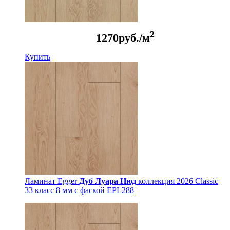
2
1270
руб./м
Купить
Ламинат Egger
Дуб Луара Нюд
коллекция 2026 Classic
33 класс 8 мм с фаской EPL288