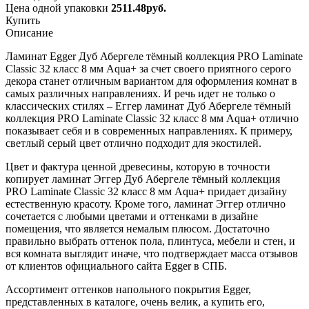
Цена одной упаковки
2511.48
руб.
Купить
Описание
Ламинат Egger Дуб Абергеле тёмный коллекция PRO Laminate
Classic 32 класс 8 мм Aqua+ за счет своего приятного серого
декора станет отличным вариантом для оформления комнат в
самых различных направлениях. И речь идет не только о
классических стилях – Еггер ламинат Дуб Абергеле тёмный
коллекция PRO Laminate Classic 32 класс 8 мм Aqua+ отлично
показывает себя и в современных направлениях. К примеру,
светлый серый цвет отлично подходит для экостилей.
Цвет и фактура ценной древесины, которую в точности
копирует ламинат Эггер Дуб Абергеле тёмный коллекция
PRO Laminate Classic 32 класс 8 мм Aqua+ придает дизайну
естественную красоту. Кроме того, ламинат Эггер отлично
сочетается с любыми цветами и оттенками в дизайне
помещения, что является немалым плюсом. Достаточно
правильно выбрать оттенок пола, плинтуса, мебели и стен, и
вся комната выглядит иначе, что подтверждает масса отзывов
от клиентов официального сайта Egger в СПБ.
Ассортимент оттенков напольного покрытия Egger,
представленных в каталоге, очень велик, а купить его,