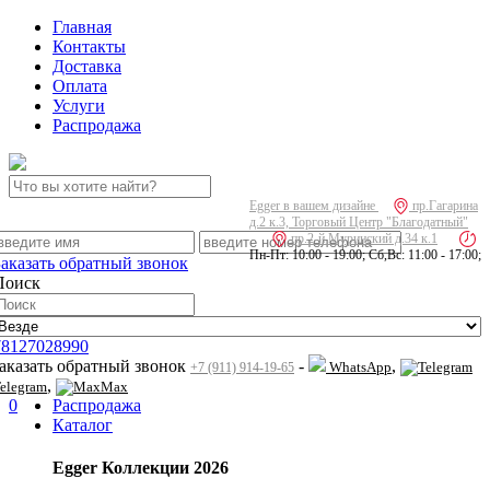
Главная
Контакты
Доставка
Оплата
Услуги
Распродажа
Egger в вашем дизайне
пр.Гагарина
д.2 к.3, Торговый Центр "Благодатный"
пр.2-й Муринский д.34 к.1
Пн-Пт: 10:00 - 19:00; Сб,Вс: 11:00 - 17:00;
Заказать обратный звонок
Поиск
78127028990
заказать обратный звонок
-
,
WhatsApp
+7 (911) 914-19-65
,
elegram
Max
0
Распродажа
Каталог
Egger Коллекции 2026