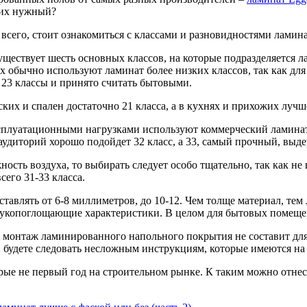
них нужный?
всего, стоит ознакомиться с классами и разновидностями ламина
уществует шесть основных классов, на которые подразделяется ла
х обычно используют ламинат более низких классов, так как для 
и 23 классы и принято считать бытовыми.
ских и спален достаточно 21 класса, а в кухнях и прихожих лучш
плуатационными нагрузками используют коммерческий ламинат 
 аудиторий хорошо подойдет 32 класс, а 33, самый прочный, выд
сть воздуха, то выбирать следует особо тщательно, так как н
его 31-33 класса.
тавлять от 6-8 миллиметров, до 10-12. Чем толще материал, те
вукопоглощающие характеристики. В целом для бытовых помеще
 монтаж ламинированного напольного покрытия не составит для
и будете следовать несложным инструкциям, которые имеются на
рые не первый год на строительном рынке. К таким можно отнес
.