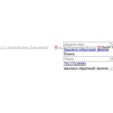
.2 к.3, Торговый Центр "Благодатный"
пр.2-й Муринский д.34 к.1
Пн-Пт: 10
Заказать обратный звонок
Поиск
78127028990
заказать обратный звонок
+7