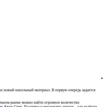
ах новый напольный материал. В первую очередь задается
тельном рынке можно найти огромное количество
er
, Квик Степ, Поларвуд и множество других – как выбрать