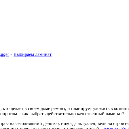
Egger
»
Выбираем ламинат
 кто делает в своем доме ремонт, и планирует уложить в комнат
опросом – как выбрать действительно качественный ламинат?
прос на сегодняшний день как никогда актуален, ведь на строи
ованных полов от самых разных производителей –
ламинат Egg