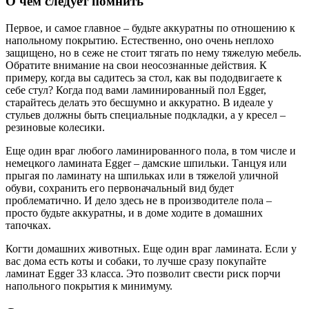
О чем следует помнить
Первое, и самое главное – будьте аккуратны по отношению к
напольному покрытию. Естественно, оно очень неплохо
защищено, но в сеже не стоит тягать по нему тяжелую мебель.
Обратите внимание на свои неосознанные действия. К
примеру, когда вы садитесь за стол, как вы пододвигаете к
себе стул? Когда под вами ламинированный пол Egger,
старайтесь делать это бесшумно и аккуратно. В идеале у
стульев должны быть специальные подкладки, а у кресел –
резиновые колесики.
Еще один враг любого ламинированного пола, в том числе и
немецкого ламината Egger – дамские шпильки. Танцуя или
прыгая по ламинату на шпильках или в тяжелой уличной
обуви, сохранить его первоначальный вид будет
проблематично. И дело здесь не в производителе пола –
просто будьте аккуратны, и в доме ходите в домашних
тапочках.
Когти домашних животных. Еще один враг ламината. Если у
вас дома есть коты и собаки, то лучше сразу покупайте
ламинат Egger 33 класса. Это позволит свести риск порчи
напольного покрытия к минимуму.