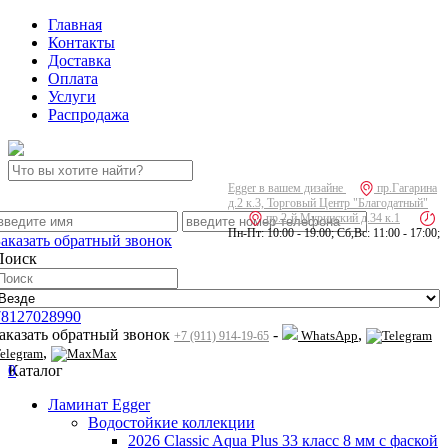
Главная
Контакты
Доставка
Оплата
Услуги
Распродажа
Egger в вашем дизайне
пр.Гагарина
д.2 к.3, Торговый Центр "Благодатный"
пр.2-й Муринский д.34 к.1
Пн-Пт: 10:00 - 19:00; Сб,Вс: 11:00 - 17:00;
Заказать обратный звонок
Поиск
78127028990
заказать обратный звонок
-
,
WhatsApp
+7 (911) 914-19-65
,
elegram
Max
0
Каталог
Ламинат Egger
Водостойкие коллекции
2026 Classic Aqua Plus 33 класс 8 мм с фаской