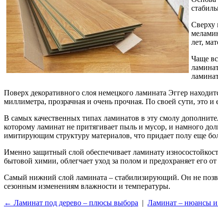
стабиль
Сверху 
меламин
лет, ма
Чаще вс
ламинат
ламинат
Поверх декоративного слоя немецкого ламината Эггер находит
миллиметра, прозрачная и очень прочная. По своей сути, это и
В самых качественных типах ламинатов в эту смолу дополнител
которому ламинат не притягивает пыль и мусор, и намного до
имитирующим структуру материалов, что придает полу еще бо
Именно защитный слой обеспечивает ламинату износостойкость
бытовой химии, облегчает уход за полом и предохраняет его от
Самый нижний слой ламината – стабилизирующий. Он не позвол
сезонным изменениям влажности и температуры.
← Ламинат под дерево – плюсы выбора
|
Ламинат – нюансы и
Powered by module Blog | News | Reviews | Gallery ver.: 4.34.4 (Commercial) (opencar