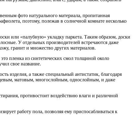
ственным фото натурального материала, пропитанная
афиолета, поэтому, полежав в солнечной комнате несколько
ски или «палубную» укладку паркета. Таким образом, доски
лосные. У отдельных производителей встречаются даже
ожу, гранит и множество других материалов.
 это пленка из синтетических смол толщиной около
учил свое название.
сть изделия, а также специальный антистатик, благодаря
нцевым, матовым, многослойным, однослойным, и даже
стирания, противостоит воздействию влаги и различной
зирует работу пола, позволяя ему приспосабливаться к