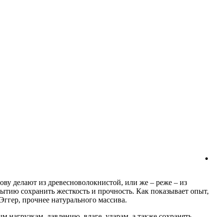
ову делают из древесноволокнистой, или же – реже – из
тию сохранить жесткость и прочность. Как показывает опыт,
Эггер, прочнее натурального массива.
 нагрузкам, давлению, влаге, ударам, а также сохранять