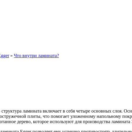
Egger
»
Что внутри ламината?
структура ламината включает в себя четыре основных слоя. Осн
остружечной плиты, что помогает уложенному напольному покры
отанное дерево, которое используют для производства ламината 
ламината Egger позволяет ему успешно противостоять длительным