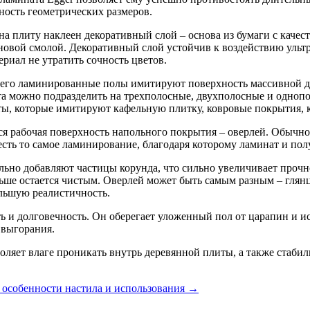
ность геометрических размеров.
на плиту наклеен декоративный слой – основа из бумаги с каче
овой смолой. Декоративный слой устойчив к воздействию ультр
териал не утратить сочность цветов.
его ламинированные полы имитируют поверхность массивной до
а можно подразделить на трехполосные, двухполосные и однопо
ы, которые имитируют кафельную плитку, ковровые покрытия, к
ся рабочая поверхность напольного покрытия – оверлей. Обычно
 есть то самое ламинирование, благодаря которому ламинат и пол
ьно добавляют частицы корунда, что сильно увеличивает прочно
льше остается чистым. Оверлей может быть самым разным – гля
льшую реалистичность.
 и долговечность. Он оберегает уложенный пол от царапин и и
 выгорания.
яет влаге проникать внутрь деревянной плиты, а также стабили
 особенности настила и использования →
tadmin.com)