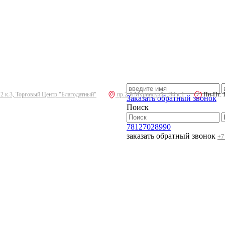
.2 к.3, Торговый Центр "Благодатный"
пр.2-й Муринский д.34 к.1
Пн-Пт: 10
Заказать обратный звонок
Поиск
78127028990
заказать обратный звонок
+7