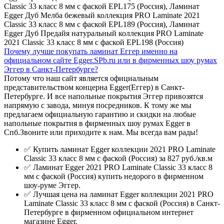
Classic 33 класс 8 мм с фаской EPL175 (Россия), Ламинат
Egger Дуб Мелба бежевый коллекция PRO Laminate 2021
Classic 33 класс 8 мм с фаской EPL189 (Россия), Ламинат
Egger Дуб Предайя натуральный коллекция PRO Laminate
2021 Classic 33 класс 8 мм с фаской EPL198 (Россия)
Почему лучше покупать ламинат Еггер именно на
официальном сайте Egger.SPb.ru или в фирменных шоу румах
Эггер в Санкт-Петербурге?
Потому что наш сайт является официальным
представительством концерна Egger(Еггер) в Санкт-
Петербурге. И все напольные покрытия Эггер привозятся
напрямую с завода, минуя посредников. К тому же мы
предлагаем официальную гарантию и скидки на любые
напольные покрытия в фирменных шоу румах Egger в
Спб.Звоните или приходите к нам. Мы всегда вам рады!
✅ Купить ламинат Egger коллекции 2021 PRO Laminate
Classic 33 класс 8 мм с фаской (Россия) за 827 руб./кв.м
✅ Ламинат Egger 2021 PRO Laminate Classic 33 класс 8
мм с фаской (Россия) купить недорого в фирменном
шоу-руме Эггер.
✅ Лучшая цена на ламинат Egger коллекции 2021 PRO
Laminate Classic 33 класс 8 мм с фаской (Россия) в Санкт-
Петербурге в фирменном официальном интернет
магазине Egger.