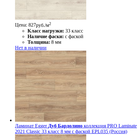
2
Цена: 827
руб./м
Класс нагрузки:
33 класс
Наличие фаски:
с фаской
Толщина:
8 мм
Нет в наличии
Ламинат Egger
Дуб Бардолино
коллекция PRO Laminate
2021 Classic 33 класс 8 мм с фаской EPL035 (Россия)