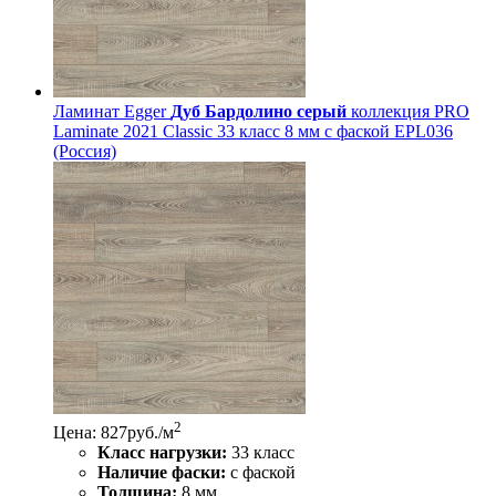
Ламинат Egger
Дуб Бардолино серый
коллекция PRO
Laminate 2021 Classic 33 класс 8 мм с фаской EPL036
(Россия)
2
Цена: 827
руб./м
Класс нагрузки:
33 класс
Наличие фаски:
с фаской
Толщина:
8 мм