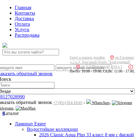
Главная
Контакты
Доставка
Оплата
Услуги
Распродажа
Egger в вашем дизайне
пр.Гагарина
д.2 к.3, Торговый Центр "Благодатный"
пр.2-й Муринский д.34 к.1
Пн-Пт: 10:00 - 19:00; Сб,Вс: 11:00 - 17:00;
Заказать обратный звонок
Поиск
78127028990
заказать обратный звонок
-
,
WhatsApp
+7 (911) 914-19-65
,
elegram
Max
0
Каталог
Ламинат Egger
Водостойкие коллекции
2026 Classic Aqua Plus 33 класс 8 мм с фаской