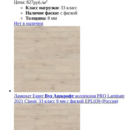
2
Цена: 827
руб./м
Класс нагрузки:
33 класс
Наличие фаски:
с фаской
Толщина:
8 мм
Нет в наличии
Ламинат Egger
Вуд Ашкрофт
коллекция PRO Laminate
2021 Classic 33 класс 8 мм с фаской EPL039 (Россия)