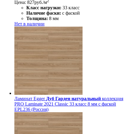
2
Цена: 827
руб./м
Класс нагрузки:
33 класс
Наличие фаски:
с фаской
Толщина:
8 мм
Нет в наличии
Ламинат Egger
Дуб Гарден натуральный
коллекция
PRO Laminate 2021 Classic 33 класс 8 мм с фаской
EPL236 (Россия)