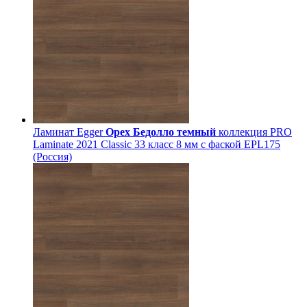
Ламинат Egger
Орех Бедолло темный
коллекция PRO
Laminate 2021 Classic 33 класс 8 мм с фаской EPL175
(Россия)